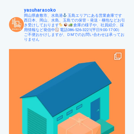
yasuharasoko
岡山県倉敷市、水島港
玉島エリアにある営業倉庫です
西日本、岡山、水島、玉島での保管・発送・梱包などお引
き受けしております
倉庫の様子や、社員紹介、採
用情報など発信中
電話086-526-3221(平日9:00-17:00）
ご不便おかけしますが、ＤMでのお問い合わせは承ってお
りません